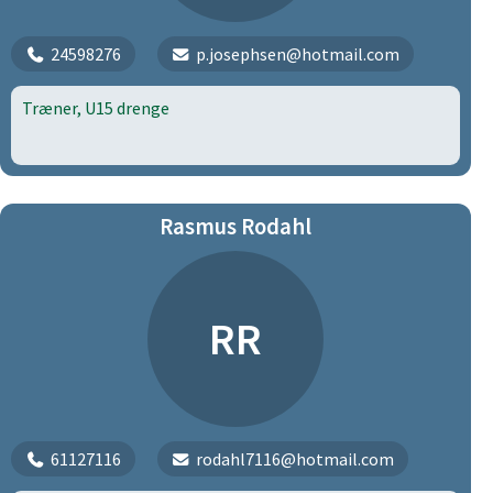
24598276
p.josephsen@hotmail.com
Træner, U15 drenge
Rasmus Rodahl
RR
61127116
rodahl7116@hotmail.com