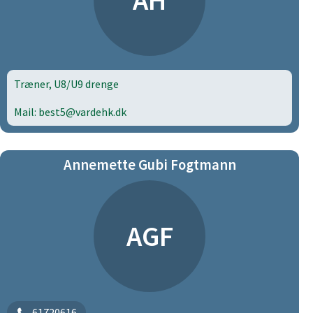
AH
Træner, U8/U9 drenge
Mail: best5@vardehk.dk
Annemette Gubi Fogtmann
AGF
61720616