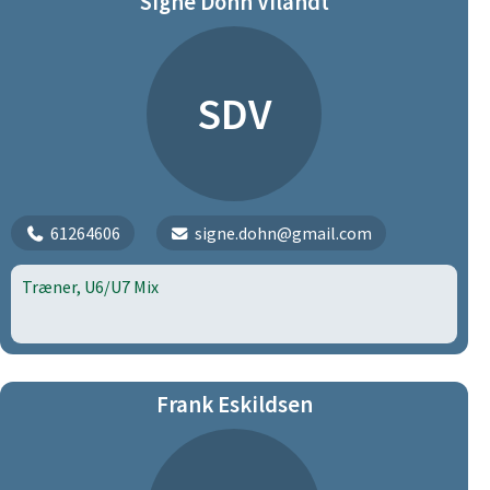
Signe Dohn Vilandt
SDV
61264606
signe.dohn@gmail.com
Træner, U6/U7 Mix
Frank Eskildsen