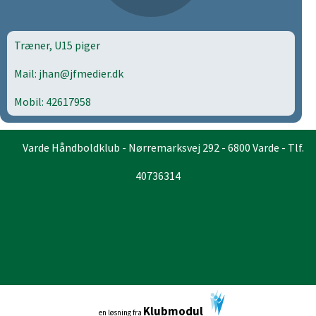
Træner, U15 piger
Mail: jhan@jfmedier.dk
Mobil: 42617958
Varde Håndboldklub - Nørremarksvej 292 - 6800 Varde - Tlf.
40736314
Klubmodul
en løsning fra