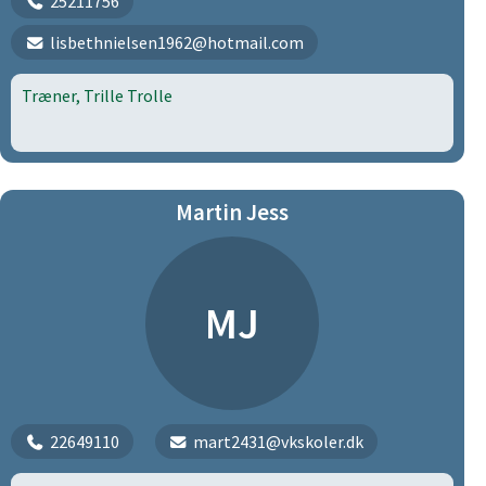
25211756
lisbethnielsen1962@hotmail.com
Træner, Trille Trolle
Martin Jess
MJ
22649110
mart2431@vkskoler.dk