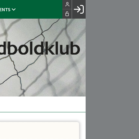
ENTS
Facebook login
Husk mig
Glemt password
Opret profil
LOG IND