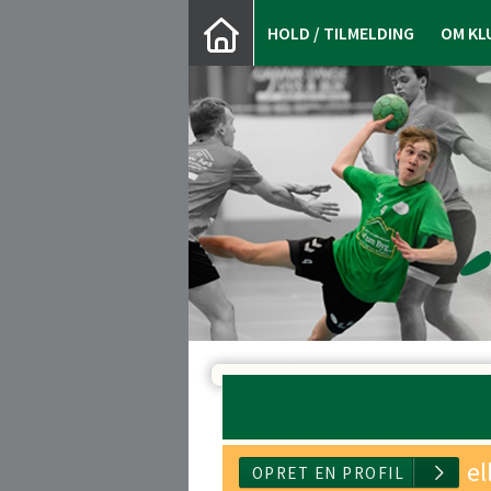
HOLD / TILMELDING
OM KL
el