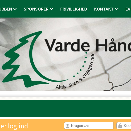
UBBEN
SPONSORER
FRIVILLIGHED
KONTAKT
EV
ler log ind