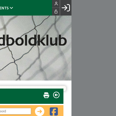
ENTS
Facebook login
Husk mig
Glemt password
Opret profil
LOG IND